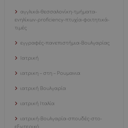
αγγλικά-θεσσαλονίκη-τμήματα-
ενηλίκων-proficiency-πτυχία-φοιτητικά-
τιμές
εγγραφές-πανεπιστήμια-Βουλγαρίας
Ιατρική
ιατρικη – στη – Ρουμανια
ιατρική Βουλγαρία
ιατρική Ιταλία
ιατρική-Βουλγαρία-σπουδές-στο-
εξωτερικό