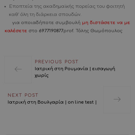
Εποπτεία της ακαδημαϊκής πορείας του φοιτητή
καθ’ όλη τη διάρκεια σπουδών.
για οποιαδήποτε συμβουλή
μη διστάσετε να με
καλέσετε
στο
6977190877
prof. Τόλης Θωμόπουλος
PREVIOUS POST
Ιατρική στη Ρουμανία | εισαγωγή
χωρίς
NEXT POST
Ιατρική στη Βουλγαρία | on line test |