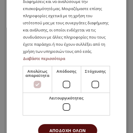
διαφημίσεις και να αναλύσουμε την
αγωγήδιοίκηση-επιχειρήσεων
επισκεψιμότητά μας. Μοιραζόμαστε επίσης
πληροφορίες σχετικά με τη χρήση του
ιστότοπού μας με τους συνεργάτες διαφήμισης
μεταπτυχιακά-διδακτορικά-ειδική-
και ανάλυσης, οι οποίοι ενδέχεται να τις
αγωγή-διοίκηση-επιχειρήσεων-
συνδυάσουν με άλλες πληροφορίες που τους
βουλγαρία-κύπρος
έχετε παράσχει ή που έχουν συλλέξει από τη
χρήση των υπηρεσιών τους από εσάς.
Μεταπτυχιακά-Ειδική-Αγωγή-
Διαβάστε περισσότερα
Αγγλόφωνο-Βουλγαρία-Κύπρος
Απολύτως
Απόδοσης
Στόχευσης
απαραίτητα
μεταπτυχιακό-διδακτορικό-ειδικής-
αγωγής
Λειτουργικότητας
Νέα
σπουδές – στη – Βουλγαρία . σπουδές
στην – Ιταλία .σπουδές – στη – Ρουμανία
ΑΠΟΔΟΧΉ ΌΛΩΝ