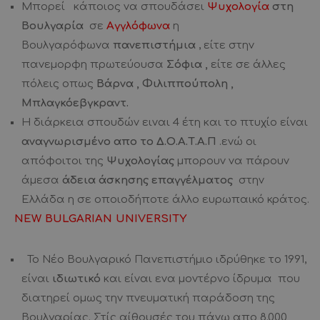
Μπορεί κάποιος να σπουδάσει
Ψυχολογία
στη
Βουλγαρία
σε
Αγγλόφωνα
η
Βουλγαρόφωνα
πανεπιστήμια
, είτε στην
πανεμορφη πρωτεύουσα
Σόφια ,
είτε σε άλλες
πόλεις οπως
Βάρνα , Φιλιππούπολη ,
Μπλαγκόεβγκραντ.
Η διάρκεια σπουδών ειναι 4 έτη και το πτυχίο είναι
αναγνωρισμένο απο το Δ.Ο.Α.Τ.Α.Π
.ενώ οι
απόφοιτοι της
Ψυχολογίας
μπορουν να πάρουν
άμεσα
άδεια άσκησης επαγγέλματος
στην
Ελλάδα η σε οποιοδήποτε άλλο ευρωπαικό κράτος.
NEW BULGARIAN UNIVERSITY
Το Νέο Βουλγαρικό Πανεπιστήμιο ιδρύθηκε το 1991,
είναι
ιδιωτικό
και είναι ενα μοντέρνο ίδρυμα που
διατηρεί ομως την πνευματική παράδοση της
Βουλγαρίας. Στίς αίθουσές του πάνω απο 8.000