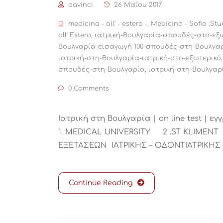
davinci
26 Μαΐου 2017
medicina - all' - estero -
,
Medicina - Sofia .Stu
all' Estero
,
ιατρική-Βουλγαρία-σπουδές-στο-εξ
Βουλγαρία-εισαγωγή 100-σπουδές-στη-Βουλγα
ιατρική-στη-Βουλγαρία-ιατρική-στο-εξωτερικό
σπουδές-στη-Βουλγαρία
,
ιατρική-στη-Βουλγαρ
0 Comments
Ιατρική στη Βουλγαρία | on line test |
1. MEDICAL UNIVERSITY 2 .ST KLIMEN
ΕΞΕΤΑΣΕΩΝ ΙΑΤΡΙΚΗΣ – ΟΔΟΝΤΙΑΤΡΙΚΗ
Continue Reading