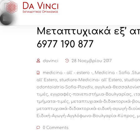
ΑΡΧΙΚΉ
ΣΠΟΥΔΈΣ ΣΤΗ ΒΟΥΛΓΑΡ
Μεταπτυχιακά εξ’ απ
6977 190 877
davinci
28 Νοεμβρίου 2017
medicina - all' - estero -
,
Medicina - Sofia .Stu
all' Estero
,
studiare-Medicina- all' Estero
,
studiar
odontoiatria-Sofia-Plovdiv
,
αγγλικά-θεσσαλονίκη
τιμές
,
εγγραφές-πανεπιστήμια-Βουλγαρίας
,
ιτ
τμήματα-τιμές
,
μεταπτυχιακά-διδακτορικά-βο
μεταπτυχιακά-διδακτορικά-ειδική-αγωγή-διοί
Ειδική-Αγωγή-Αγγλόφωνο-Βουλγαρία-Κύπρος
,
μ
0 Comments