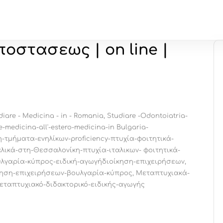
ΊΑ
ΣΠΟΥΔΈΣ ΣΤΗ ΡΟΥΜΑΝΊΑ
ΣΠΟΥΔΈΣ ΣΤΗΝ ΙΤΑΛΊΑ
ΣΧΕ
οστασεως | on line |
diare - Medicina - in - Romania
,
Studiare -Odontoiatria-
e-medicina-all'-estero-medicina-in Bulgaria-
-τμήματα-ενηλίκων-proficiency-πτυχία-φοιτητικά-
αλικά-στη-Θεσσαλονίκη-πτυχία-ιταλικων- φοιτητικά-
υλγαρία-κύπρος-ειδική-αγωγήδιοίκηση-επιχειρήσεων
,
κηση-επιχειρήσεων-βουλγαρία-κύπρος
,
Μεταπτυχιακά-
εταπτυχιακό-διδακτορικό-ειδικής-αγωγής