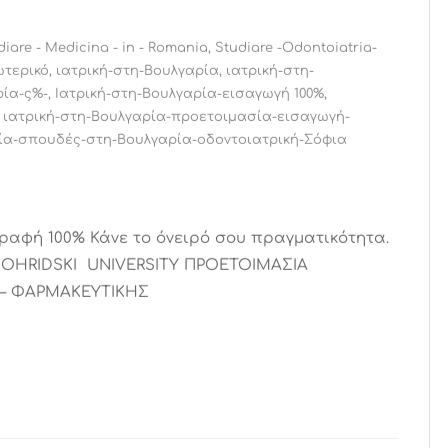
diare - Medicina - in - Romania
,
Studiare -Odontoiatria-
ωτερικό
,
ιατρική-στη-Βουλγαρία
,
ιατρική-στη-
ρία-ς%-
,
Ιατρική-στη-Βουλγαρία-εισαγωγή 100%
,
,
ιατρική-στη-Βουλγαρία-προετοιμασία-εισαγωγή-
ία-σπουδές-στη-Βουλγαρία-οδοντοιατρική-Σόφια
 εγγραφή 100% Κάνε το όνειρό σου πραγματικότητα.
T OHRIDSKI UNIVERSITY ΠΡΟΕΤΟΙΜΑΣΙΑ
Σ – ΦΑΡΜΑΚΕΥΤΙΚΗΣ