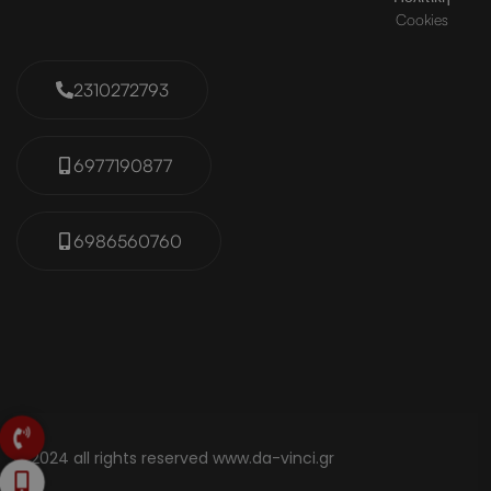
Cookies
2310272793
6977190877
6986560760
© 2024 all rights reserved www.da-vinci.gr