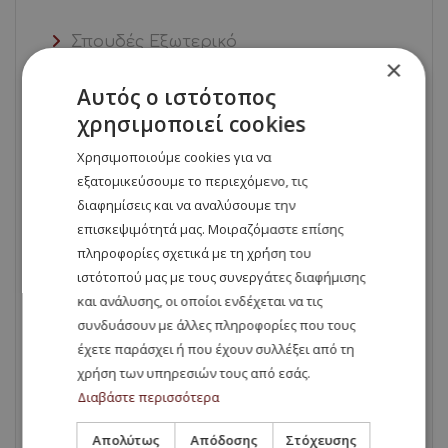
Σπουδές Εξωτερικό
×
Αυτός ο ιστότοπος
σπουδές στο εξωτερικό
χρησιμοποιεί cookies
Σπουδές στο Εξωτερικό
Χρησιμοποιούμε cookies για να
εξατομικεύσουμε το περιεχόμενο, τις
σπουδές-στη -Βουλγαρία-ιατρική-
διαφημίσεις και να αναλύσουμε την
στη-Βουλγαρία
επισκεψιμότητά μας. Μοιραζόμαστε επίσης
πληροφορίες σχετικά με τη χρήση του
ιστότοπού μας με τους συνεργάτες διαφήμισης
σπουδές-στη-Βουλγαρία-ιατρική-
και ανάλυσης, οι οποίοι ενδέχεται να τις
εξωτερικό
συνδυάσουν με άλλες πληροφορίες που τους
έχετε παράσχει ή που έχουν συλλέξει από τη
σπουδές-στο-εξωτερικό-ιατρική-στο-
χρήση των υπηρεσιών τους από εσάς.
εξωτερικό
Διαβάστε περισσότερα
Απολύτως
Απόδοσης
Στόχευσης
ψυχολογία -στο-εξωτερικό-στη-