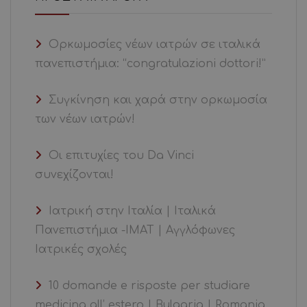
Ορκωμοσίες νέων ιατρών σε ιταλικά
πανεπιστήμια: “congratulazioni dottori!”
Συγκίνηση και χαρά στην ορκωμοσία
των νέων ιατρών!
Οι επιτυχίες του Da Vinci
συνεχίζονται!
Ιατρική στην Ιταλία | Ιταλικά
Πανεπιστήμια -ΙΜΑΤ | Αγγλόφωνες
Ιατρικές σχολές
10 domande e risposte per studiare
medicina all’ estero | Bulgaria | Romania