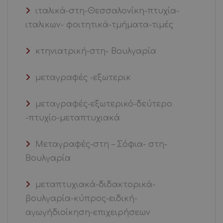
ιταλικά-στη-Θεσσαλονίκη-πτυχία-
ιταλικων- φοιτητικά-τμήματα-τιμές
κτηνιατρική-στη- Βουλγαρία
μεταγραφές -εξωτερικ
μεταγραφές-εξωτερικό-δεύτερο
-πτυχίο-μεταπτυχιακά
Μεταγραφές-στη – Σόφια- στη-
Βουλγαρία
μεταπτυχιακά-διδακτορικά-
βουλγαρία-κύπρος-ειδική-
αγωγήδιοίκηση-επιχειρήσεων