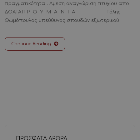
πραγματικότητα . Αμεση αναγνώριση πτυχίου απο
ΔΟΑΤΑΠ Ρ Ο Υ Μ Α Ν Ι Α Tόλης
Θωμόπουλος υπεύθυνος σπουδών εξωτερικού
Continue Reading
ΠΡΌΣΦΑΤΑ ΆΡΘΡΑ