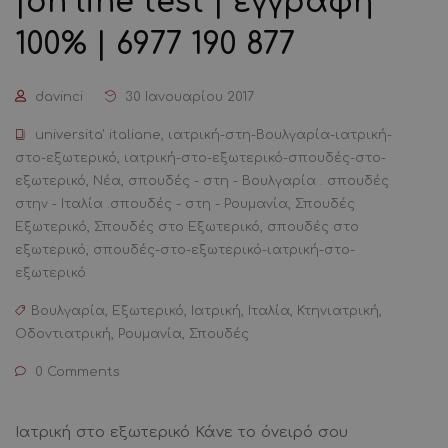
|on line test | εγγραφή
100% | 6977 190 877
davinci
30 Ιανουαρίου 2017
universita' italiane
,
ιατρική-στη-Βουλγαρία-ιατρική-
στο-εξωτερικό
,
ιατρική-στο-εξωτερικό-σπουδές-στο-
εξωτερικό
,
Νέα
,
σπουδές - στη - Βουλγαρία . σπουδές
στην - Ιταλία .σπουδές - στη - Ρουμανία
,
Σπουδές
Εξωτερικό
,
Σπουδές στο Εξωτερικό
,
σπουδές στο
εξωτερικό
,
σπουδές-στο-εξωτερικό-ιατρική-στο-
εξωτερικό
Βουλγαρία
,
Εξωτερικό
,
Ιατρική
,
Ιταλία
,
Κτηνιατρική
,
Οδοντιατρική
,
Ρουμανία
,
Σπουδές
0 Comments
Ιατρική στο εξωτερικό Κάνε το όνειρό σου