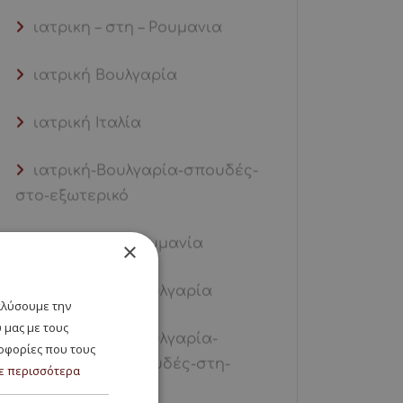
ιατρικη – στη – Ρουμανια
ιατρική Βουλγαρία
ιατρική Ιταλία
ιατρική-Βουλγαρία-σπουδές-
στο-εξωτερικό
ιατρική-στη Ρουμανία
×
ιατρική-στη-Βουλγαρία
ναλύσουμε την
 μας με τους
ιατρική-στη-Βουλγαρία-
ροφορίες που τους
εισαγωγή 100-σπουδές-στη-
ε περισσότερα
Βουλγαρία-ς%-