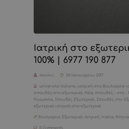
Ιατρική στο εξωτερικ
100% | 6977 190 877
davinci
30 Ιανουαρίου 2017
universita' italiane
,
ιατρική-στη-Βουλγαρία-ι
σπουδές-στο-εξωτερικό
,
Νέα
,
σπουδές - στη - 
Ρουμανία
,
Σπουδές Εξωτερικό
,
Σπουδές στο Εξ
εξωτερικό-ιατρική-στο-εξωτερικό
Βουλγαρία
,
Εξωτερικό
,
Ιατρική
,
Ιταλία
,
Κτηνια
0 Comments