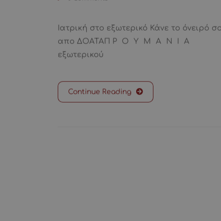
Ιατρική στο εξωτερικό Κάνε το όνειρό 
απο ΔΟΑΤΑΠ Ρ Ο Υ Μ Α Ν Ι Α T
εξωτερικού
Continue Reading