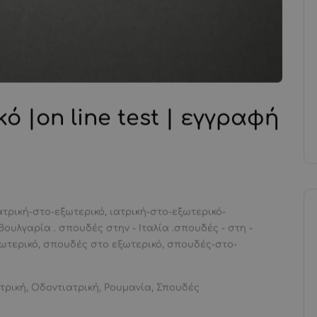
ό |on line test | εγγραφή
ατρική-στο-εξωτερικό
,
ιατρική-στο-εξωτερικό-
Βουλγαρία . σπουδές στην - Ιταλία .σπουδές - στη -
ωτερικό
,
σπουδές στο εξωτερικό
,
σπουδές-στο-
τρική
,
Οδοντιατρική
,
Ρουμανία
,
Σπουδές