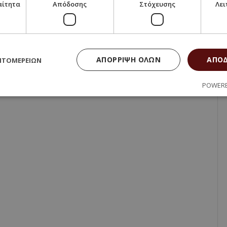
αίτητα
Απόδοσης
Στόχευσης
Λει
ΑΠΌΡΡΙΨΗ ΌΛΩΝ
ΑΠΟ
ΠΤΟΜΕΡΕΙΏΝ
POWERE