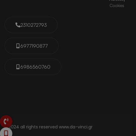
Cookies
2310272793
6977190877
6986560760
© 2024 all rights reserved www.da-vinci.gr