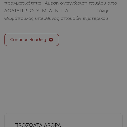
πραγματικότητα . Αμεση αναγνώριση πτυχίου απο
ΔΟΑΤΑΠ Ρ Ο Υ Μ Α Ν Ι Α Tόλης
Θωμόπουλος υπεύθυνος σπουδών εξωτερικού
Continue Reading
ΠΡΌΣΦΑΤΑ ΆΡΘΡΑ