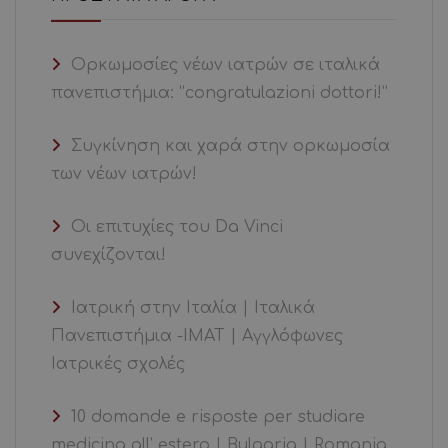
Ορκωμοσίες νέων ιατρών σε ιταλικά
πανεπιστήμια: “congratulazioni dottori!”
Συγκίνηση και χαρά στην ορκωμοσία
των νέων ιατρών!
Οι επιτυχίες του Da Vinci
συνεχίζονται!
Ιατρική στην Ιταλία | Ιταλικά
Πανεπιστήμια -ΙΜΑΤ | Αγγλόφωνες
Ιατρικές σχολές
10 domande e risposte per studiare
medicina all’ estero | Bulgaria | Romania