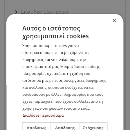
Σπουδές Εξωτερικό
×
Αυτός ο ιστότοπος
σπουδές στο εξωτερικό
χρησιμοποιεί cookies
Σπουδές στο Εξωτερικό
Χρησιμοποιούμε cookies για να
εξατομικεύσουμε το περιεχόμενο, τις
σπουδές-στη -Βουλγαρία-ιατρική-
διαφημίσεις και να αναλύσουμε την
στη-Βουλγαρία
επισκεψιμότητά μας. Μοιραζόμαστε επίσης
πληροφορίες σχετικά με τη χρήση του
ιστότοπού μας με τους συνεργάτες διαφήμισης
σπουδές-στη-Βουλγαρία-ιατρική-
και ανάλυσης, οι οποίοι ενδέχεται να τις
εξωτερικό
συνδυάσουν με άλλες πληροφορίες που τους
έχετε παράσχει ή που έχουν συλλέξει από τη
σπουδές-στο-εξωτερικό-ιατρική-στο-
χρήση των υπηρεσιών τους από εσάς.
εξωτερικό
Διαβάστε περισσότερα
Απολύτως
Απόδοσης
Στόχευσης
ψυχολογία -στο-εξωτερικό-στη-