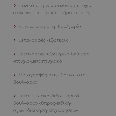
ιταλικά-στη-Θεσσαλονίκη-πτυχία-
ιταλικων- φοιτητικά-τμήματα-τιμές
κτηνιατρική-στη- Βουλγαρία
μεταγραφές -εξωτερικ
μεταγραφές-εξωτερικό-δεύτερο
-πτυχίο-μεταπτυχιακά
Μεταγραφές-στη – Σόφια- στη-
Βουλγαρία
μεταπτυχιακά-διδακτορικά-
βουλγαρία-κύπρος-ειδική-
αγωγήδιοίκηση-επιχειρήσεων