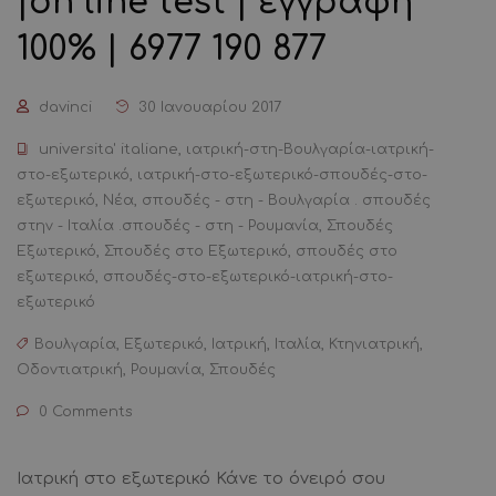
|on line test | εγγραφή
100% | 6977 190 877
davinci
30 Ιανουαρίου 2017
universita' italiane
,
ιατρική-στη-Βουλγαρία-ιατρική-
στο-εξωτερικό
,
ιατρική-στο-εξωτερικό-σπουδές-στο-
εξωτερικό
,
Νέα
,
σπουδές - στη - Βουλγαρία . σπουδές
στην - Ιταλία .σπουδές - στη - Ρουμανία
,
Σπουδές
Εξωτερικό
,
Σπουδές στο Εξωτερικό
,
σπουδές στο
εξωτερικό
,
σπουδές-στο-εξωτερικό-ιατρική-στο-
εξωτερικό
Βουλγαρία
,
Εξωτερικό
,
Ιατρική
,
Ιταλία
,
Κτηνιατρική
,
Οδοντιατρική
,
Ρουμανία
,
Σπουδές
0 Comments
Ιατρική στο εξωτερικό Κάνε το όνειρό σου