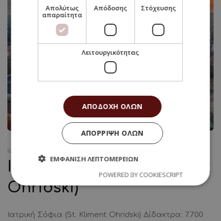
Απολύτως
Απόδοσης
Στόχευσης
απαραίτητα
Λειτουργικότητας
ΑΠΟΔΟΧΉ ΌΛΩΝ
ΑΠΌΡΡΙΨΗ ΌΛΩΝ
Ιατρική
ΕΜΦΆΝΙΣΗ ΛΕΠΤΟΜΕΡΕΙΏΝ
Ιατρική Σόφια (St. Kliment
POWERED BY COOKIESCRIPT
Οhridski)
Ιατρική Σόφια (St. Kliment Οhridski) Δίδακτρα: 7.700