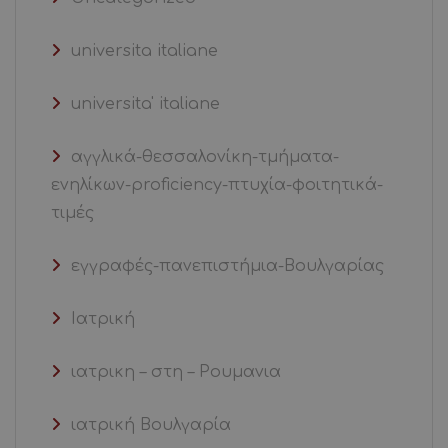
universita italiane
universita' italiane
αγγλικά-θεσσαλονίκη-τμήματα-
ενηλίκων-proficiency-πτυχία-φοιτητικά-
τιμές
εγγραφές-πανεπιστήμια-Βουλγαρίας
Ιατρική
ιατρικη – στη – Ρουμανια
ιατρική Βουλγαρία