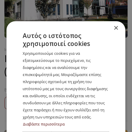
×
Αυτός ο ιστότοπος
χρησιμοποιεί cookies
Ιατρική
Χρησιμοποιούμε cookies για να
Ιατρική Φιλιππούπολη
εξατομικεύσουμε το περιεχόμενο, τις
διαφημίσεις και να αναλύσουμε την
(University of Plovdiv)
επισκεψιμότητά μας. Μοιραζόμαστε επίσης
πληροφορίες σχετικά με τη χρήση του
ιστότοπού μας με τους συνεργάτες διαφήμισης
Βουλγαρία
Ιατρική
Φιλιππούπολη
και ανάλυσης, οι οποίοι ενδέχεται να τις
συνδυάσουν με άλλες πληροφορίες που τους
Continue Reading
έχετε παράσχει ή που έχουν συλλέξει από τη
χρήση των υπηρεσιών τους από εσάς.
Διαβάστε περισσότερα