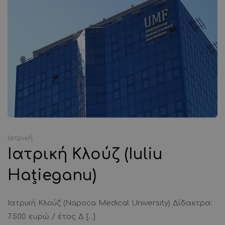
Ιατρική
Ιατρική Κλούζ (Iuliu
Hațieganu)
Ιατρική Κλούζ (Napoca Medical University) Δίδακτρα:
7.500 ευρώ / έτος Δ [...]