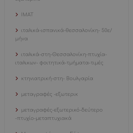
ΙΜΑΤ
ιταλικά-ισπανικά-θεσσαλονίκη- 50ε/
μήνα
ιταλικά-στη-Θεσσαλονίκη-πτυχία-
ιταλικων- φοιτητικά-τμήματα-τιμές
κτηνιατρική-στη- Βουλγαρία
μεταγραφές -εξωτερικ
μεταγραφές-εξωτερικό-δεύτερο
-πτυχίο-μεταπτυχιακά