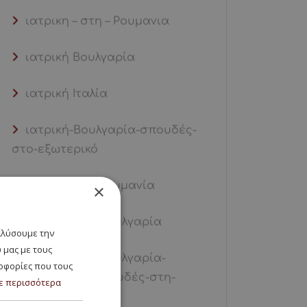
ιατρικη – στη – Ρουμανια
ιατρική Βουλγαρία
ιατρική Ιταλία
ιατρική-Βουλγαρία-σπουδές-
στο-εξωτερικό
ιατρική-στη Ρουμανία
×
ιατρική-στη-Βουλγαρία
ναλύσουμε την
 μας με τους
ιατρική-στη-Βουλγαρία-
ροφορίες που τους
εισαγωγή 100-σπουδές-στη-
ε περισσότερα
Βουλγαρία-ς%-