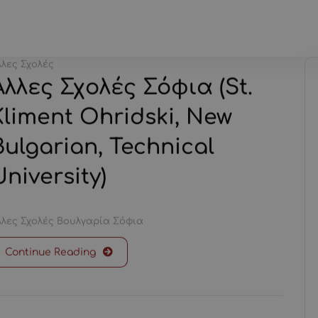
ΊΑ
ΣΠΟΥΔΈΣ ΣΤΗ ΡΟΥΜΑΝΊΑ
ΣΠΟΥΔΈΣ ΣΤΗΝ ΙΤΑΛΊΑ
ΣΧΕ
λλες Σχολές
Άλλες Σχολές Σόφια (St.
Kliment Ohridski, New
Bulgarian, Technical
University)
λλες Σχολές
Βουλγαρία
Σόφια
Continue Reading