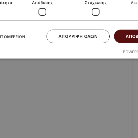
αίτητα
Απόδοσης
Στόχευσης
Λει
ΑΠΌΡΡΙΨΗ ΌΛΩΝ
ΑΠΟ
ΠΤΟΜΕΡΕΙΏΝ
POWERE