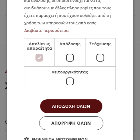
και ανάλυσης, οι οποίοι ενδέχεται να τις
Βουλγαρία
συνδυάσουν με άλλες πληροφορίες που τους
έχετε παράσχει ή που έχουν συλλέξει από τη
χρήση των υπηρεσιών τους από εσάς.
Διαβάστε περισσότερα
Απολύτως
Απόδοσης
Στόχευσης
απαραίτητα
Λειτουργικότητας
ΑΣ ΜΙΛΗΣΟΥΜΕ
ΣΤΕΙΛΤΕ ΜΑΣ
ΜΗΝΥΜΑ
ΑΠΟΔΟΧΉ ΌΛΩΝ
Θ
Ονοματεπώνυμο
*
ΑΠΌΡΡΙΨΗ ΌΛΩΝ
έ
μ
α
ΕΜΦΆΝΙΣΗ ΛΕΠΤΟΜΕΡΕΙΏΝ