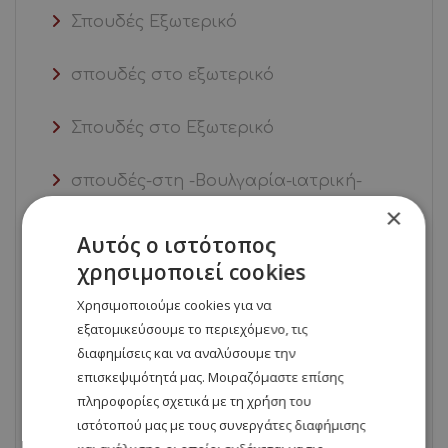
Σπουδές Εξωτερικό
σπουδές στο εξωτερικό
Σπουδές στο Εξωτερικό
σπουδές-στη -Βουλγαρία-ιατρική-
στη-Βουλγαρία
×
Αυτός ο ιστότοπος
σπουδές-στη-Βουλγαρία-ιατρική-
χρησιμοποιεί cookies
εξωτερικό
Χρησιμοποιούμε cookies για να
εξατομικεύσουμε το περιεχόμενο, τις
σπουδές-στο-εξωτερικό-ιατρική-στο-
διαφημίσεις και να αναλύσουμε την
εξωτερικό
επισκεψιμότητά μας. Μοιραζόμαστε επίσης
πληροφορίες σχετικά με τη χρήση του
ψυχολογία -στο-εξωτερικό-στη-
ιστότοπού μας με τους συνεργάτες διαφήμισης