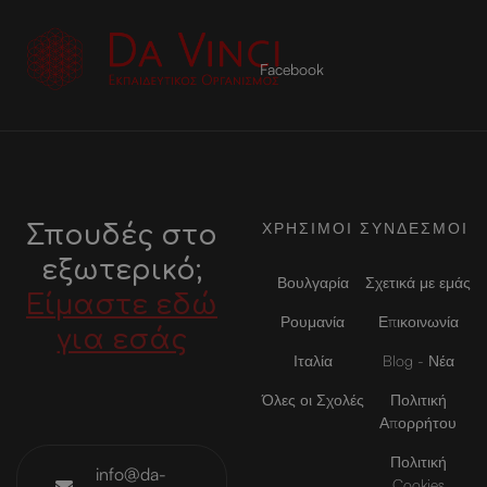
υ
μ
ο
Facebook
ΧΡΗΣΙΜΟΙ ΣΥΝΔΕΣΜΟΙ
Σπουδές στο
εξωτερικό;
Βουλγαρία
Σχετικά με εμάς
Είμαστε εδώ
Ρουμανία
Επικοινωνία
για εσάς
Ιταλία
Blog - Νέα
Όλες οι Σχολές
Πολιτική
Απορρήτου
Πολιτική
info@da-
Cookies