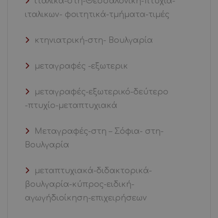
ιταλικά-στη-Θεσσαλονίκη-πτυχία-
ιταλικων- φοιτητικά-τμήματα-τιμές
κτηνιατρική-στη- Βουλγαρία
μεταγραφές -εξωτερικ
μεταγραφές-εξωτερικό-δεύτερο
-πτυχίο-μεταπτυχιακά
Μεταγραφές-στη – Σόφια- στη-
Βουλγαρία
μεταπτυχιακά-διδακτορικά-
βουλγαρία-κύπρος-ειδική-
αγωγήδιοίκηση-επιχειρήσεων