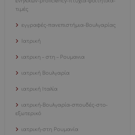
ενηλίκων-proficiency-πτυχία-φοιτητικά-
τιμές
εγγραφές-πανεπιστήμια-Βουλγαρίας
Ιατρική
ιατρικη – στη – Ρουμανια
ιατρική Βουλγαρία
ιατρική Ιταλία
ιατρική-Βουλγαρία-σπουδές-στο-
εξωτερικό
ιατρική-στη Ρουμανία