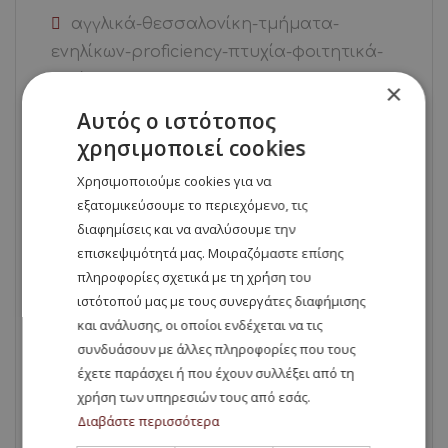
αγγλικά-θεσσαλονίκη-τμήματα-
ενηλίκων-proficiency-πτυχία-φοιτητικά-
τιμές
×
Αυτός ο ιστότοπος
εγγραφές-πανεπιστήμια-Βουλγαρίας
χρησιμοποιεί cookies
Χρησιμοποιούμε cookies για να
Ιατρική
εξατομικεύσουμε το περιεχόμενο, τις
διαφημίσεις και να αναλύσουμε την
ιατρικη – στη – Ρουμανια
επισκεψιμότητά μας. Μοιραζόμαστε επίσης
πληροφορίες σχετικά με τη χρήση του
ιατρική Βουλγαρία
ιστότοπού μας με τους συνεργάτες διαφήμισης
και ανάλυσης, οι οποίοι ενδέχεται να τις
ιατρική Ιταλία
συνδυάσουν με άλλες πληροφορίες που τους
έχετε παράσχει ή που έχουν συλλέξει από τη
ιατρική-Βουλγαρία-σπουδές-στο-
χρήση των υπηρεσιών τους από εσάς.
εξωτερικό
Διαβάστε περισσότερα