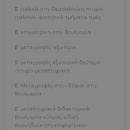
ιταλικά-στη-Θεσσαλονίκη-πτυχία-
ιταλικων- φοιτητικά-τμήματα-τιμές
κτηνιατρική-στη- Βουλγαρία
μεταγραφές -εξωτερικ
μεταγραφές-εξωτερικό-δεύτερο
-πτυχίο-μεταπτυχιακά
Μεταγραφές-στη – Σόφια- στη-
Βουλγαρία
μεταπτυχιακά-διδακτορικά-
βουλγαρία-κύπρος-ειδική-
αγωγήδιοίκηση-επιχειρήσεων