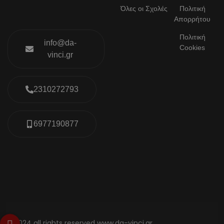
Όλες οι Σχολές
Πολιτική
Απορρήτου
Πολιτική
info@da-
Cookies
vinci.gr
2310272793
6977190877
© 2024 all rights reserved www.da-vinci.gr