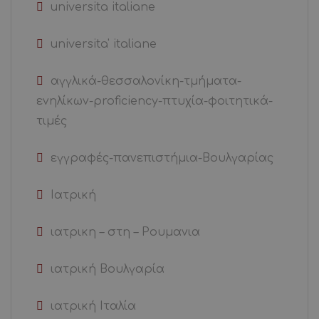
universita italiane
universita' italiane
αγγλικά-θεσσαλονίκη-τμήματα-
ενηλίκων-proficiency-πτυχία-φοιτητικά-
τιμές
εγγραφές-πανεπιστήμια-Βουλγαρίας
Ιατρική
ιατρικη – στη – Ρουμανια
ιατρική Βουλγαρία
ιατρική Ιταλία