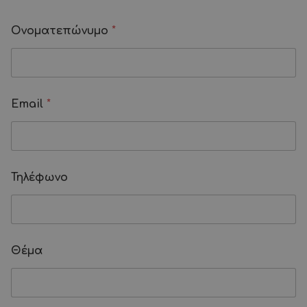
Ονοματεπώνυμο
*
Email
*
Τηλέφωνο
Τ
Θέμα
η
λ
έ
φ
ω