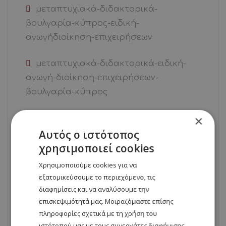
μεταπτυχιακά-διδακτορικά-
βουλγαρία-κύπρος-ειδική-
αγωγήδιοίκηση-επιχειρήσεων
μεταπτυχιακά-διδακτορικά-ειδική-
αγωγή-διοίκηση-επιχειρήσεων-
βουλγαρία-κύπρος
×
Μεταπτυχιακά-Ειδική-Αγωγή-
Αγγλόφωνο-Βουλγαρία-Κύπρος
Αυτός ο ιστότοπος
χρησιμοποιεί cookies
μεταπτυχιακό-διδακτορικό-ειδικής-
Χρησιμοποιούμε cookies για να
αγωγής
εξατομικεύσουμε το περιεχόμενο, τις
διαφημίσεις και να αναλύσουμε την
Νέα
επισκεψιμότητά μας. Μοιραζόμαστε επίσης
πληροφορίες σχετικά με τη χρήση του
σπουδές – στη – Βουλγαρία . σπουδές
ιστότοπού μας με τους συνεργάτες διαφήμισης