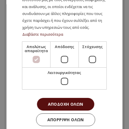
και ανάλυσης, οι οποίοι ενδέχεται να τις
στην – Ιταλία .σπουδές – στη – Ρουμανία
συνδυάσουν με άλλες πληροφορίες που τους
έχετε παράσχει ή που έχουν συλλέξει από τη
σπουδές – στη -Βουλγαρία
χρήση των υπηρεσιών τους από εσάς.
Διαβάστε περισσότερα
Σπουδές Εξωτερικό
Απολύτως
Απόδοσης
Στόχευσης
απαραίτητα
σπουδές στο εξωτερικό
Σπουδές στο Εξωτερικό
Λειτουργικότητας
σπουδές-στη -Βουλγαρία-ιατρική-
στη-Βουλγαρία
ΑΠΟΔΟΧΉ ΌΛΩΝ
σπουδές-στη-Βουλγαρία-ιατρική-
εξωτερικό
ΑΠΌΡΡΙΨΗ ΌΛΩΝ
σπουδές-στο-εξωτερικό-ιατρική-στο-