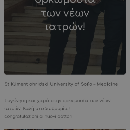
των νέων
ιατρών!
St Kliment ohridski University of Sofia – Medicine
Συγκίνηση και χαρά στην ορκωμοσία των νέων
ιατρών! Καλή σταδιοδρομία !
congratulazioni ai nuovi dottori !