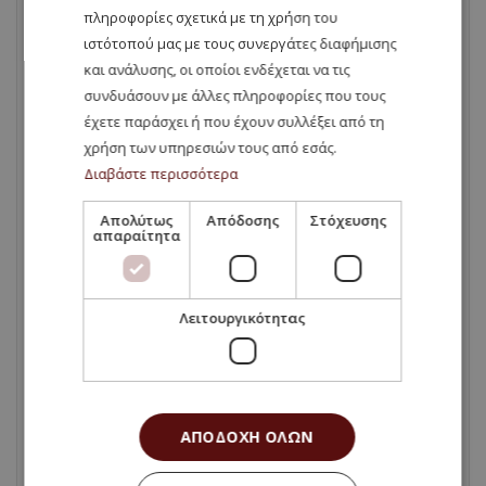
σπουδές – στη -Βουλγαρία
πληροφορίες σχετικά με τη χρήση του
ιστότοπού μας με τους συνεργάτες διαφήμισης
και ανάλυσης, οι οποίοι ενδέχεται να τις
Σπουδές Εξωτερικό
συνδυάσουν με άλλες πληροφορίες που τους
έχετε παράσχει ή που έχουν συλλέξει από τη
σπουδές στο εξωτερικό
χρήση των υπηρεσιών τους από εσάς.
Διαβάστε περισσότερα
Σπουδές στο Εξωτερικό
Απολύτως
Απόδοσης
Στόχευσης
απαραίτητα
σπουδές-στη -Βουλγαρία-ιατρική-
στη-Βουλγαρία
Λειτουργικότητας
σπουδές-στη-Βουλγαρία-ιατρική-
εξωτερικό
σπουδές-στο-εξωτερικό-ιατρική-στο-
ΑΠΟΔΟΧΉ ΌΛΩΝ
εξωτερικό