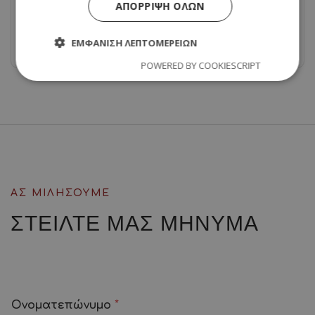
ΑΠΌΡΡΙΨΗ ΌΛΩΝ
ψυχολογία -στο-εξωτερικό-στη-
Βουλγαρία
ΕΜΦΆΝΙΣΗ ΛΕΠΤΟΜΕΡΕΙΏΝ
POWERED BY COOKIESCRIPT
ΑΣ ΜΙΛΗΣΟΥΜΕ
ΣΤΕΙΛΤΕ ΜΑΣ
ΜΗΝΥΜΑ
Ονοματεπώνυμο
*