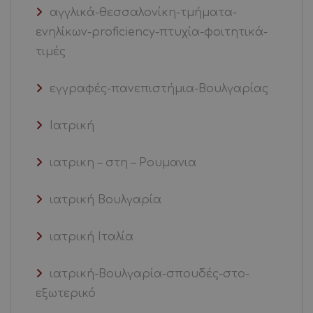
αγγλικά-θεσσαλονίκη-τμήματα-
ενηλίκων-proficiency-πτυχία-φοιτητικά-
τιμές
εγγραφές-πανεπιστήμια-Βουλγαρίας
Ιατρική
ιατρικη – στη – Ρουμανια
ιατρική Βουλγαρία
ιατρική Ιταλία
ιατρική-Βουλγαρία-σπουδές-στο-
εξωτερικό