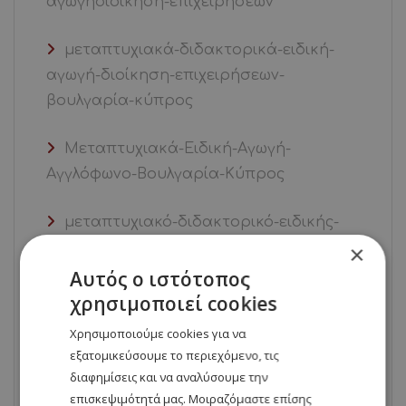
αγωγήδιοίκηση-επιχειρήσεων
μεταπτυχιακά-διδακτορικά-ειδική-
αγωγή-διοίκηση-επιχειρήσεων-
βουλγαρία-κύπρος
Μεταπτυχιακά-Ειδική-Αγωγή-
Αγγλόφωνο-Βουλγαρία-Κύπρος
μεταπτυχιακό-διδακτορικό-ειδικής-
αγωγής
×
Αυτός ο ιστότοπος
Νέα
χρησιμοποιεί cookies
Χρησιμοποιούμε cookies για να
σπουδές – στη – Βουλγαρία . σπουδές
εξατομικεύσουμε το περιεχόμενο, τις
στην – Ιταλία .σπουδές – στη – Ρουμανία
διαφημίσεις και να αναλύσουμε την
επισκεψιμότητά μας. Μοιραζόμαστε επίσης