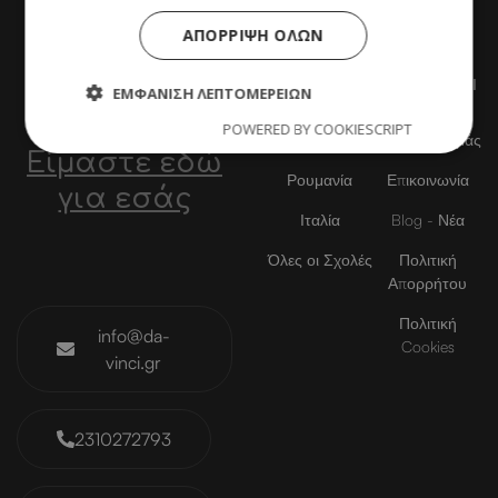
ΑΠΌΡΡΙΨΗ ΌΛΩΝ
ΧΡΗΣΙΜΟΙ ΣΥΝΔΕΣΜΟΙ
Σπουδές στο
ΕΜΦΆΝΙΣΗ ΛΕΠΤΟΜΕΡΕΙΏΝ
εξωτερικό;
POWERED BY COOKIESCRIPT
Βουλγαρία
Σχετικά με εμάς
Είμαστε εδώ
Ρουμανία
Επικοινωνία
για εσάς
Ιταλία
Blog - Νέα
Όλες οι Σχολές
Πολιτική
Απορρήτου
Πολιτική
info@da-
Cookies
vinci.gr
2310272793