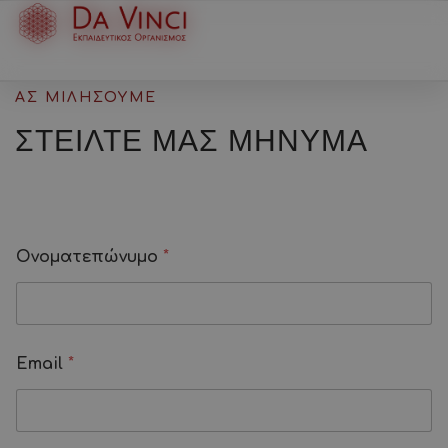
ΑΣ ΜΙΛΗΣΟΥΜΕ
ΣΤΕΙΛΤΕ ΜΑΣ
ΜΗΝΥΜΑ
Ο
Ονοματεπώνυμο
*
ν
ο
μ
α
τ
ε
Email
*
π
ώ
ν
υ