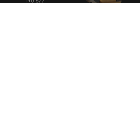
190 877
Prof.
Τόλης
Θωμόπουλος
Υπεύθυνος Σπουδών
Εξωτερικού
ΌΛΕΣ ΟΙ ΣΧΟΛΈΣ
ΠΕΡΙΣΣΌΤΕΡΕΣ
ΠΕΡΙΣΣΌΤΕΡΕ
ΣΧΟΛΈΣ
ΣΧΟΛΈ